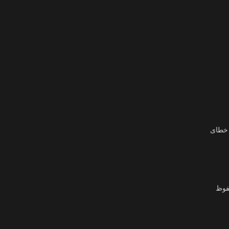
 خطای
حفوظ