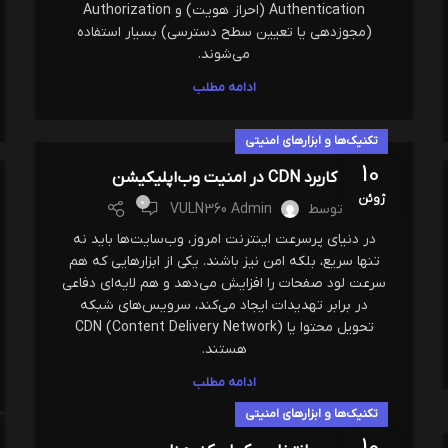
Authentication (احراز هویت) و Authorization
(مجوزدهی یا تعیین سطح دسترسی) بسیار استفاده
می‌شوند.
ادامه مطلب
تکنیک‌ها و ابزارهای امنیتی
10
کاربرد CDN در امنیت وب‌اپلیکیشن
ژوئن
0
توسط
VULN360 Admin
در دنیای پرسرعت اینترنت امروز، وب‌سایت‌ها باید نه
تنها سریع، بلکه امن نیز باشند. یکی از ابزارهایی که هم
سرعت لود صفحات را افزایش می‌دهد و هم لایه‌ای دفاعی
در برابر تهدیدات ایجاد می‌کند، سرویس‌های شبکه
تحویل محتوا یا CDN (Content Delivery Network)
هستند.
ادامه مطلب
تکنیک‌ها و ابزارهای امنیتی