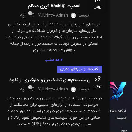
10
اهمیت Backup گیری منظم
ژوئن
0
توسط
VULN360 Admin
در دنیای دیجیتال امروز، داده‌ها به عنوان ارزشمندترین
دارایی‌های سازمان‌ها و کاربران شناخته می‌شوند. از
اطلاعات شخصی و مالی گرفته تا داده‌های حیاتی شرکت‌ها،
همگی در معرض تهدیدات متعدد قرار دارند؛ از جمله
باج‌افزارها، حملات سایبری
ادامه مطلب
تکنیک‌ها و ابزارهای امنیتی
06
معرفی سیستم‌های تشخیص و جلوگیری از نفوذ
RECENT POSTS
ژوئن
0
توسط
VULN360 Admin
رمزنگا
در دنیای امروز که تهدیدات سایبری روز به روز پیچیده‌تر
امنیت 
می‌شوند، استفاده از ابزارهای امنیتی برای محافظت از
ژوئن 10, 2025
پایگاه جمع‌آوری آسیب‌پذیری‌ها و راهکار‌های
شبکه‌ها و سیستم‌ها امری ضروری است. دو ابزار مهم و
دیدگاه
امنیت
حیاتی در این حوزه، سیستم‌های تشخیص نفوذ (IDS) و
سیستم‌های جلوگیری از نفوذ (IPS) هستند.
Iran